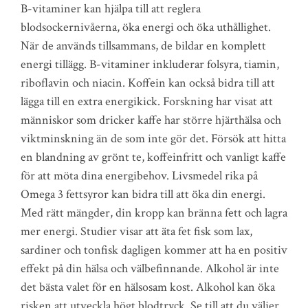
B-vitaminer kan hjälpa till att reglera
blodsockernivåerna, öka energi och öka uthållighet.
När de används tillsammans, de bildar en komplett
energi tillägg. B-vitaminer inkluderar folsyra, tiamin,
riboflavin och niacin. Koffein kan också bidra till att
lägga till en extra energikick. Forskning har visat att
människor som dricker kaffe har större hjärthälsa och
viktminskning än de som inte gör det. Försök att hitta
en blandning av grönt te, koffeinfritt och vanligt kaffe
för att möta dina energibehov. Livsmedel rika på
Omega 3 fettsyror kan bidra till att öka din energi.
Med rätt mängder, din kropp kan bränna fett och lagra
mer energi. Studier visar att äta fet fisk som lax,
sardiner och tonfisk dagligen kommer att ha en positiv
effekt på din hälsa och välbefinnande. Alkohol är inte
det bästa valet för en hälsosam kost. Alkohol kan öka
risken att utveckla högt blodtryck. Se till att du väljer